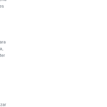
 es
para
a,
ter
izar