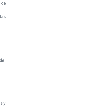
a de
rtas
 de
s y