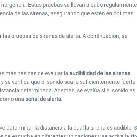
emergencia. Estas pruebas se llevan a cabo regularment
ciencia de las sirenas, asegurando que estén en óptimas
r las pruebas de sirenas de alerta. A continuación, se
as más básicas de evaluar la
audibilidad de las sirenas
.
 y se verifica que el sonido sea lo suficientemente fuerte 
stancia determinada. Además, se evalúa si el sonido es 
do como una
señal de alerta
.
 determinar la distancia a la cual la sirena es audible. 
os de escucha en diferentes ubicaciones y se activa la si