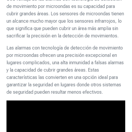
de movimiento por microondas es su capacidad para
cubrir grandes áreas. Los sensores de microondas tienen
un alcance mucho mayor que los sensores infrarrojos, lo
que significa que pueden cubrir un área más amplia sin
sacrificar la precisión en la detección de movimientos.
Las alarmas con tecnología de detección de movimiento
por microondas ofrecen una precisión excepcional en
lugares complicados, una alta inmunidad a falsas alarmas
y la capacidad de cubrir grandes áreas. Estas
características las convierten en una opción ideal para
garantizar la seguridad en lugares donde otros sistemas
de seguridad pueden resultar menos efectivos.